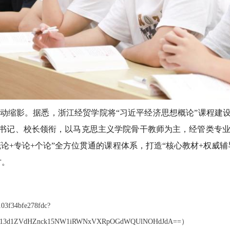
缩影。据悉，浙江经贸学院将“习近平经济思想概论”课程建设列
委书记、校长领衔，以马克思主义学院骨干教师为主，经管类专
概论+专论+个论”全方位贯通的课程体系，打造“核心教材+权威辅
才。
7103f34bfe278fdc?
3cU13d1ZVdHZnck15NW1iRWNxVXRpOGdWQUlNOHdJdA==
）