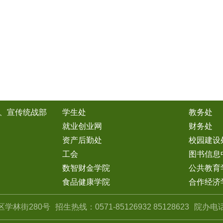
、宣传统战部
学生处
教务处
就业创业网
财务处
资产后勤处
校园建设
工会
图书信息
数智财金学院
公共教育
食品健康学院
合作经济
学林街280号
招生热线：0571-85126932 85128623
院办电话：