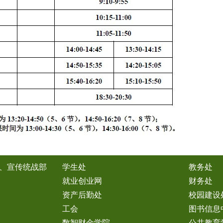
、宣传统战部
学生处
教务处
就业创业网
财务处
资产后勤处
校园建设
工会
图书信息
数智财金学院
公共教育